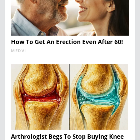
How To Get An Erection Even After 60!
MEDVI
Arthrologist Begs To Stop Buying Knee