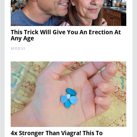
This Trick Will Give You An Erection At
Any Age
MEDVI
4x Stronger Than Viagra! This To