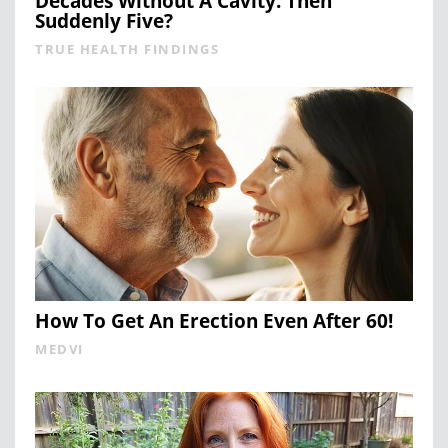
Decades Without A Cavity. Then
Suddenly Five?
TRUE HEALTH FINDINGS
How To Get An Erection Even After 60!
MEDVI