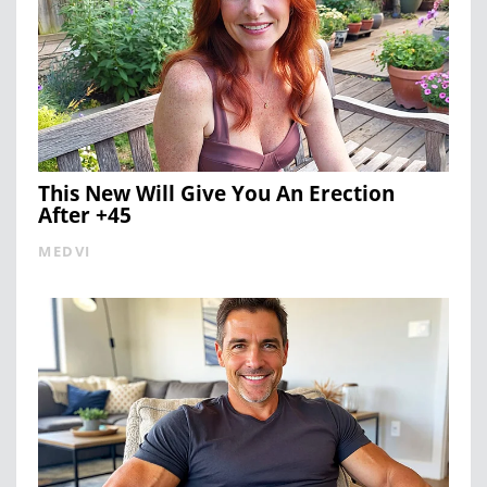
This New Will Give You An Erection
After +45
MEDVI