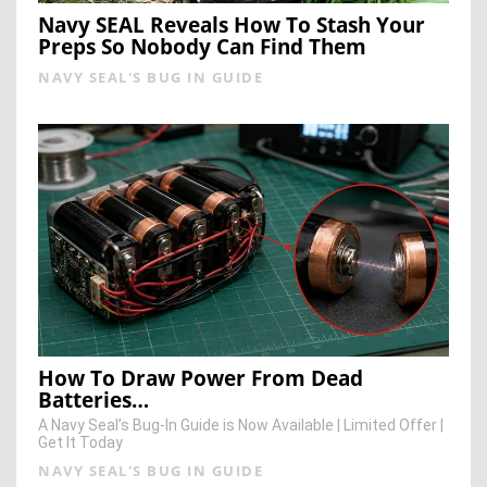
Navy SEAL Reveals How To Stash Your
Preps So Nobody Can Find Them
NAVY SEAL'S BUG IN GUIDE
How To Draw Power From Dead
Batteries…
A Navy Seal’s Bug-In Guide is Now Available | Limited Offer |
Get It Today
NAVY SEAL'S BUG IN GUIDE