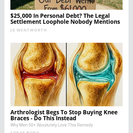
$25,000 In Personal Debt? The Legal
Settlement Loophole Nobody Mentions
JG WENTWORTH
Arthrologist Begs To Stop Buying Knee
Braces - Do This Instead
Why Men 50+ Absolutely Love This Remedy
FORGE BODY