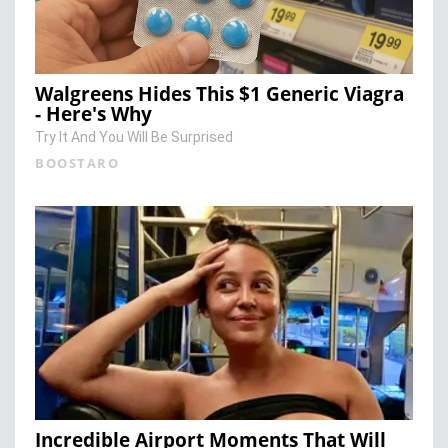
Walgreens Hides This $1 Generic Viagra
- Here's Why
Try It And You Will Be Surprised
BOOSTARO
Incredible Airport Moments That Will