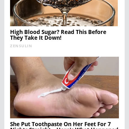
High Blood Sugar? Read This Before
They Take It Down!
ZENSULIN
She Put Toothpaste On Her Feet For 7