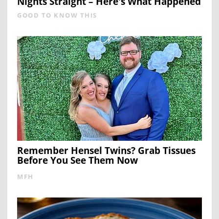
Nights Straight – Here's What Happened
GOOD TO KNOW THIS
Remember Hensel Twins? Grab Tissues
Before You See Them Now
MFH