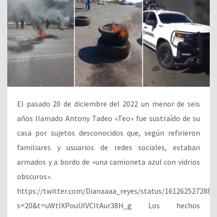
El pasado 20 de diciembre del 2022 un menor de seis
años llamado Antony Tadeo «Teo» fue sustraído de su
casa por sujetos desconocidos que, según refirieron
familiares y usuarios de redes sociales, estaban
armados y a bordo de «una camioneta azul con vidrios
obscuros».
https://twitter.com/Dianaaaa_reyes/status/1612625272884
s=20&t=uWtIXPouUlVCItAur38H_g Los hechos