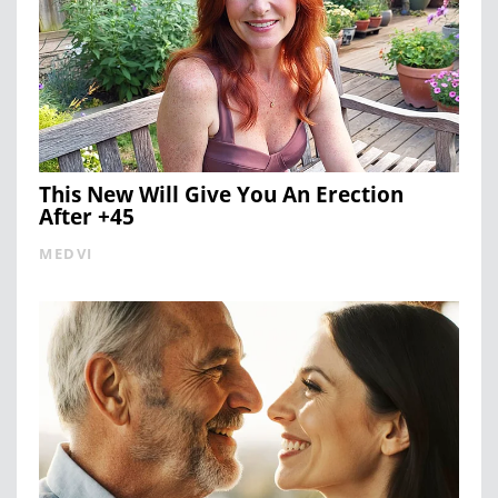
This New Will Give You An Erection
After +45
MEDVI