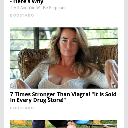
- Here's Why
Try It And You Will Be Surprised
BOOSTARO
7 Times Stronger Than Viagra! "It Is Sold
In Every Drug Store!"
BOOSTARO