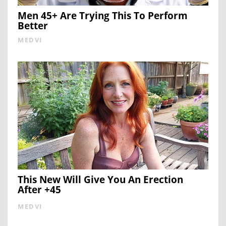
Men 45+ Are Trying This To Perform
Better
MEDVI
This New Will Give You An Erection
After +45
MEDVI