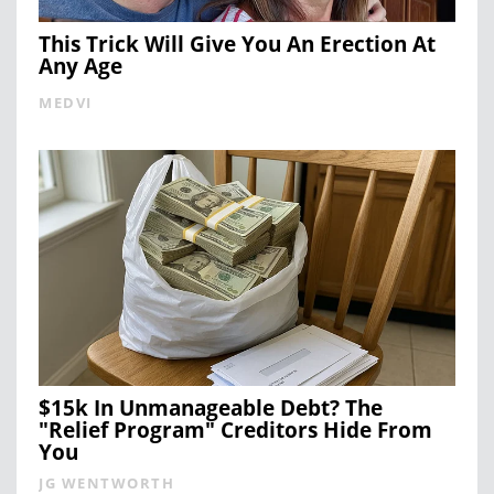
This Trick Will Give You An Erection At
Any Age
MEDVI
$15k In Unmanageable Debt? The
"Relief Program" Creditors Hide From
You
JG WENTWORTH