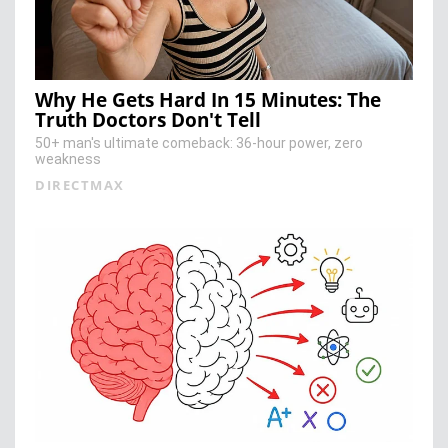
Why He Gets Hard In 15 Minutes: The
Truth Doctors Don't Tell
50+ man's ultimate comeback: 36-hour power, zero
weakness
DIRECTMAX