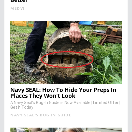
Better
MEDVI
Navy SEAL: How To Hide Your Preps In
Places They Won't Look
A Navy Seal’s Bug-In Guide is Now Available | Limited Offer |
Get It Today
NAVY SEAL'S BUG IN GUIDE