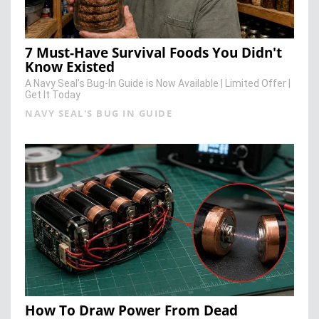
7 Must-Have Survival Foods You Didn't
Know Existed
A Navy Seal’s Bug-In Guide is Now Available | Limited Offer |
Get It Today
NAVY SEAL'S BUG IN GUIDE
How To Draw Power From Dead