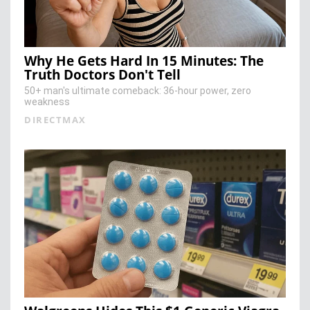
Why He Gets Hard In 15 Minutes: The
Truth Doctors Don't Tell
50+ man's ultimate comeback: 36-hour power, zero
weakness
DIRECTMAX