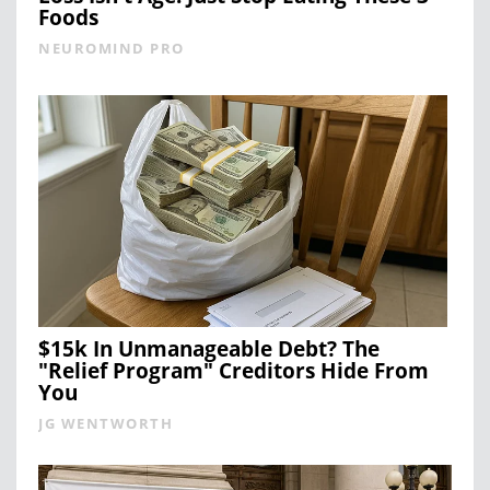
Foods
NEUROMIND PRO
$15k In Unmanageable Debt? The
"Relief Program" Creditors Hide From
You
JG WENTWORTH