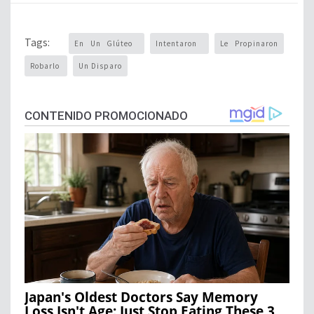
Tags:
En Un Glúteo
Intentaron
Le Propinaron
Robarlo
Un Disparo
CONTENIDO PROMOCIONADO
Japan's Oldest Doctors Say Memory
Loss Isn't Age: Just Stop Eating These 3