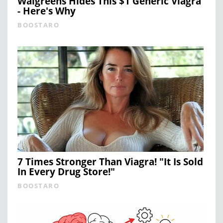
Walgreens Hides This $1 Generic Viagra
- Here's Why
BOOSTARO
7 Times Stronger Than Viagra! "It Is Sold
In Every Drug Store!"
BOOSTARO