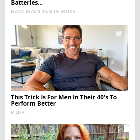
Batteries…
NAVY SEAL'S BUG IN GUIDE
This Trick Is For Men In Their 40's To
Perform Better
MEDVI