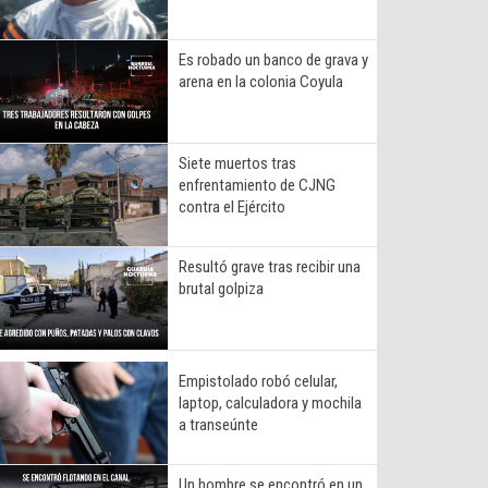
Es robado un banco de grava y
arena en la colonia Coyula
Siete muertos tras
enfrentamiento de CJNG
contra el Ejército
Resultó grave tras recibir una
brutal golpiza
Empistolado robó celular,
laptop, calculadora y mochila
a transeúnte
Un hombre se encontró en un