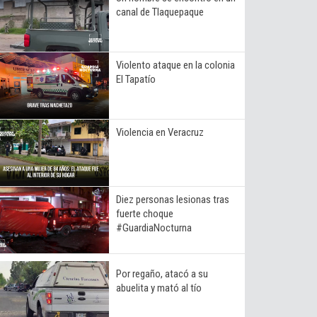
canal de Tlaquepaque
Violento ataque en la colonia
El Tapatío
Violencia en Veracruz
Diez personas lesionas tras
fuerte choque
#GuardiaNocturna
Por regaño, atacó a su
abuelita y mató al tío