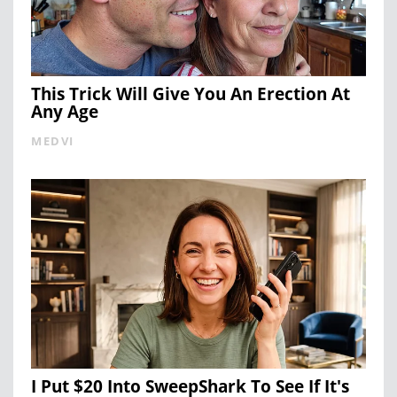
This Trick Will Give You An Erection At
Any Age
MEDVI
I Put $20 Into SweepShark To See If It's