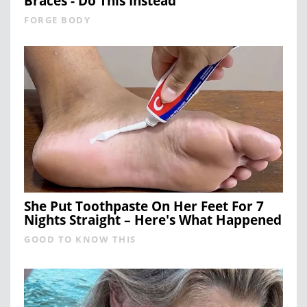
Braces - Do This Instead
FORGE BODY
She Put Toothpaste On Her Feet For 7
Nights Straight – Here's What Happened
GOOD TO KNOW THIS