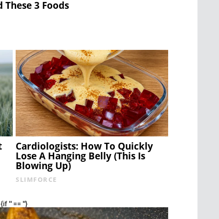
d These 3 Foods
t
Cardiologists: How To Quickly
Lose A Hanging Belly (This Is
Blowing Up)
SLIMFORCE
{if '' == ''}