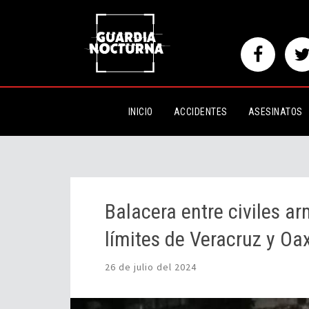
Balacera entre civiles armados 
Veracruz y Oaxaca
INICIO
ACCIDENTES
ASESINATOS
Balacera entre civiles a
límites de Veracruz y Oa
26 de julio del 2024