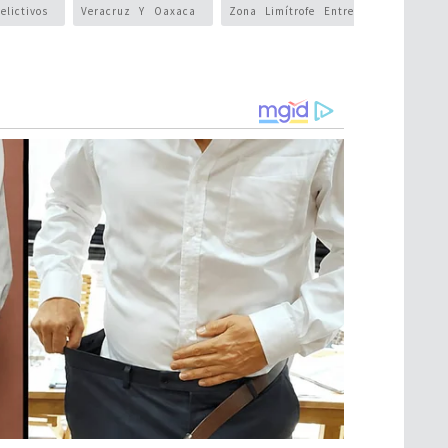
elictivos
Veracruz Y Oaxaca
Zona Limítrofe Entre