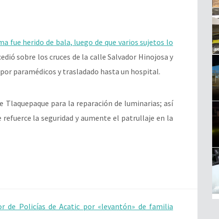
a fue herido de bala, luego de que varios sujetos lo
cedió sobre los cruces de la calle Salvador Hinojosa y
 por paramédicos y trasladado hasta un hospital.
 Tlaquepaque para la reparación de luminarias; así
 refuerce la seguridad y aumente el patrullaje en la
r de Policías de Acatic por «levantón» de familia