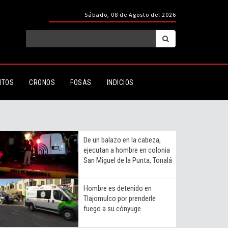
Sábado, 08 de Agosto del 2026
ITOS
CRONOS
FOSAS
INDICIOS
De un balazo en la cabeza,
ejecutan a hombre en colonia
San Miguel de la Punta, Tonalá
Hombre es detenido en
Tlajomulco por prenderle
fuego a su cónyuge