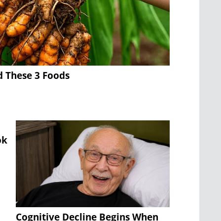
d These 3 Foods
ok
Cognitive Decline Begins When