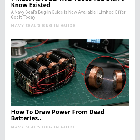
Know Existed
A Navy Seal’s Bug-In Guide is Now Available | Limited Offer |
Get It Today
NAVY SEAL'S BUG IN GUIDE
How To Draw Power From Dead
Batteries…
NAVY SEAL'S BUG IN GUIDE