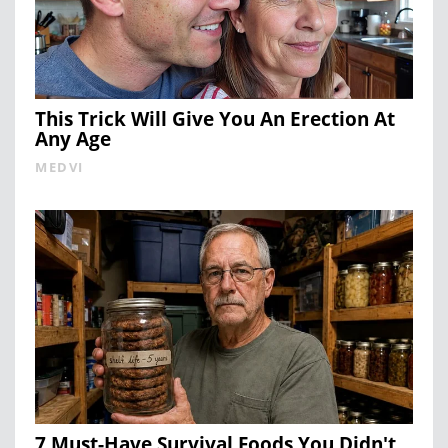
This Trick Will Give You An Erection At
Any Age
MEDVI
7 Must-Have Survival Foods You Didn't