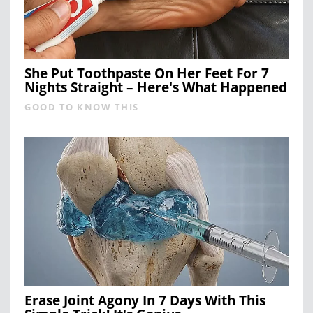
She Put Toothpaste On Her Feet For 7
Nights Straight – Here's What Happened
GOOD TO KNOW THIS
Erase Joint Agony In 7 Days With This