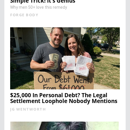
Simple Trick! It's Genius
Why men 50+ love this remedy
FORGE BODY
$25,000 In Personal Debt? The Legal
Settlement Loophole Nobody Mentions
JG WENTWORTH