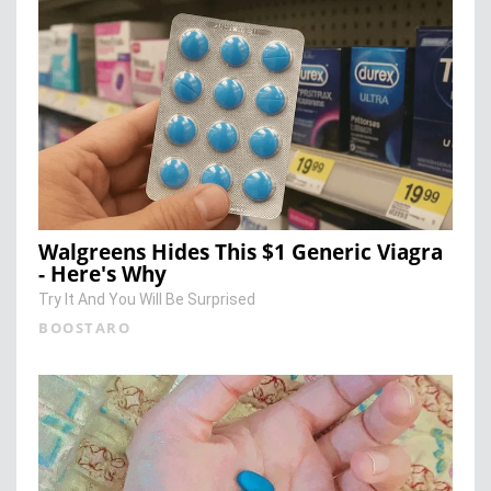
Walgreens Hides This $1 Generic Viagra
- Here's Why
Try It And You Will Be Surprised
BOOSTARO