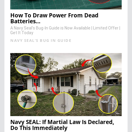
How To Draw Power From Dead
Batteries…
A Navy Seal’s Bug-In Guide is Now Available | Limited Offer |
Get It Today
NAVY SEAL'S BUG IN GUIDE
Navy SEAL: If Martial Law Is Declared,
Do This Immediately