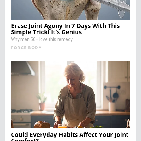
Erase Joint Agony In 7 Days With This
Simple Trick! It's Genius
Why men 50+ love this remedy
FORGE BODY
Could Everyday Habits Affect Your Joint