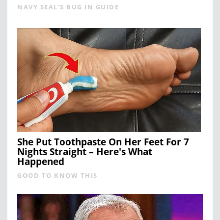
NAVY SEAL'S BUG IN GUIDE
She Put Toothpaste On Her Feet For 7
Nights Straight – Here's What
Happened
GOOD TO KNOW THIS