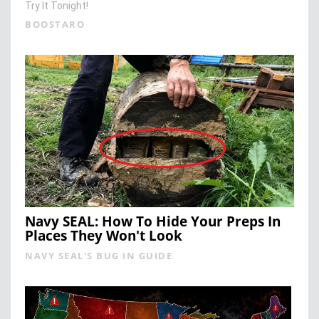
Try It Tonight!
BOOSTARO
Navy SEAL: How To Hide Your Preps In
Places They Won't Look
NAVY SEAL'S BUG IN GUIDE