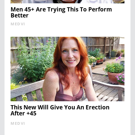
Men 45+ Are Trying This To Perform
Better
MEDVI
This New Will Give You An Erection
After +45
MEDVI