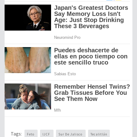
Tags:
Feto
IJCF
Sur De Jalisco
Tecalitlán