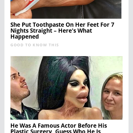
She Put Toothpaste On Her Feet For 7
Nights Straight – Here's What
Happened
GOOD TO KNOW THIS
He Was A Famous Actor Before His
Plastic Surgery, Guess Who He Is