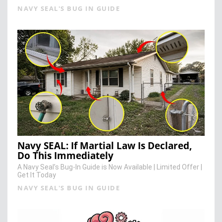
NAVY SEAL'S BUG IN GUIDE
Navy SEAL: If Martial Law Is Declared,
Do This Immediately
A Navy Seal’s Bug-In Guide is Now Available | Limited Offer |
Get It Today
NAVY SEAL'S BUG IN GUIDE