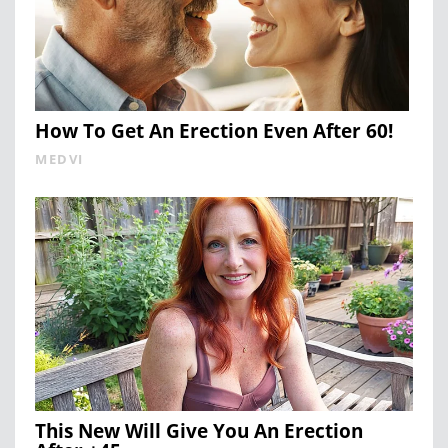
How To Get An Erection Even After 60!
MEDVI
This New Will Give You An Erection