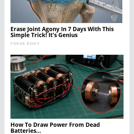
Erase Joint Agony In 7 Days With This
Simple Trick! It's Genius
FORGE BODY
How To Draw Power From Dead
Batteries…