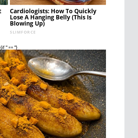
t
Cardiologists: How To Quickly
Lose A Hanging Belly (This Is
Blowing Up)
SLIMFORCE
{if '' == ''}