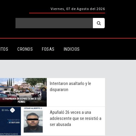
Viernes, 07 de Agosto del 2026
ITOS
CRONOS
FOSAS
INDICIOS
Intentaron asaltarlo y le
dispararon
Apuñaló 26 veces a una
adolescente que se resistió a
ser abusada