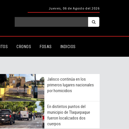
Jueves, 06 de Agosto del 2026
ITOS
CRONOS
FOSAS
INDICIOS
Jalisco continúa en los
primeros lugares nacionales
por homicidios
En distintos puntos del
municipio de Tlaquepaque
fueron localizados dos
cuerpos