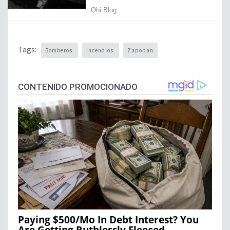
Tags:
Bomberos
Incendios
Zapopan
CONTENIDO PROMOCIONADO
Paying $500/Mo In Debt Interest? You
Are Getting Ruthlessly Fleeced