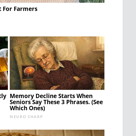
t For Farmers
tly
Memory Decline Starts When
Seniors Say These 3 Phrases. (See
Which Ones)
NEURO SHARP