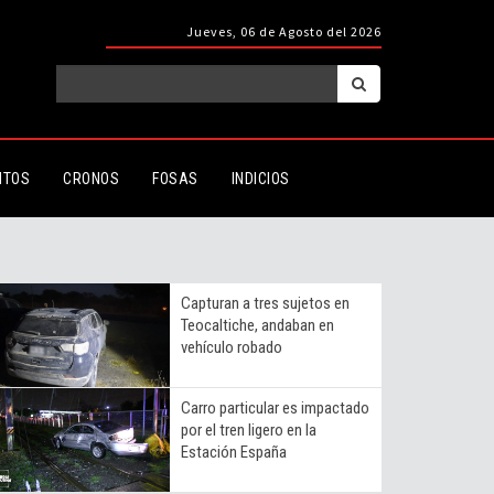
Jueves, 06 de Agosto del 2026
ITOS
CRONOS
FOSAS
INDICIOS
Capturan a tres sujetos en
Teocaltiche, andaban en
vehículo robado
Carro particular es impactado
por el tren ligero en la
Estación España