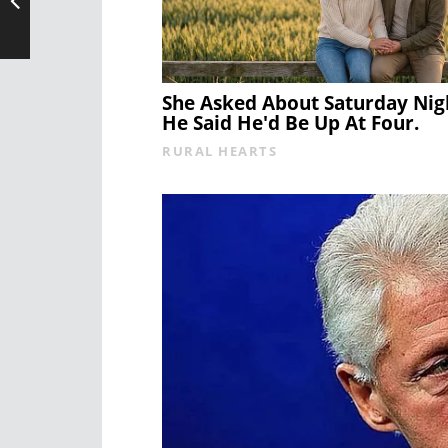
She Asked About Saturday Nig
He Said He'd Be Up At Four.
RURAL HEARTS