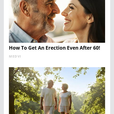
How To Get An Erection Even After 60!
MEDVI