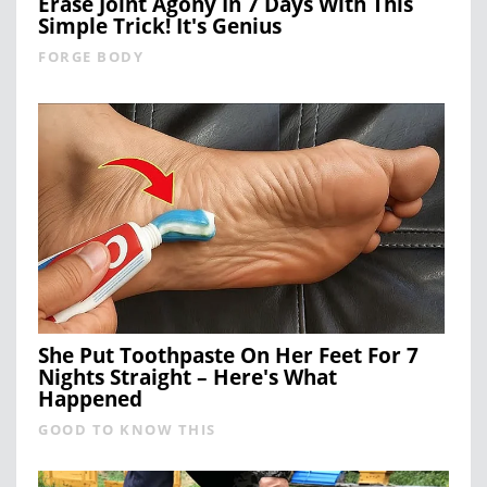
Erase Joint Agony In 7 Days With This
Simple Trick! It's Genius
FORGE BODY
She Put Toothpaste On Her Feet For 7
Nights Straight – Here's What
Happened
GOOD TO KNOW THIS