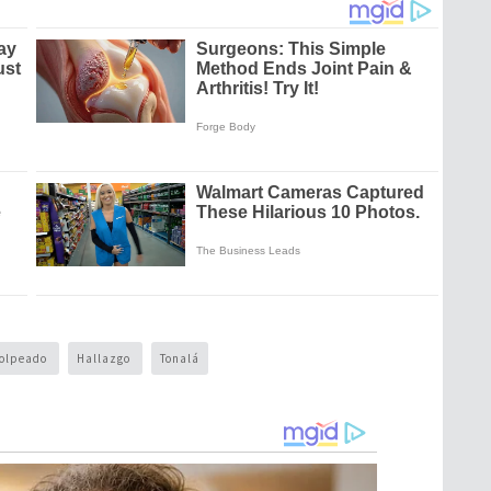
olpeado
Hallazgo
Tonalá