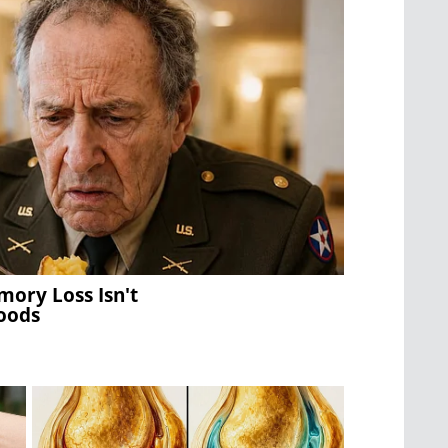
mory Loss Isn't
Foods