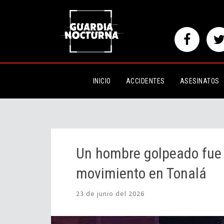
Un hombre golpeado fue tirado
Tonalá
INICIO
ACCIDENTES
ASESINATOS
Un hombre golpeado fue 
movimiento en Tonalá
23 de junio del 2026