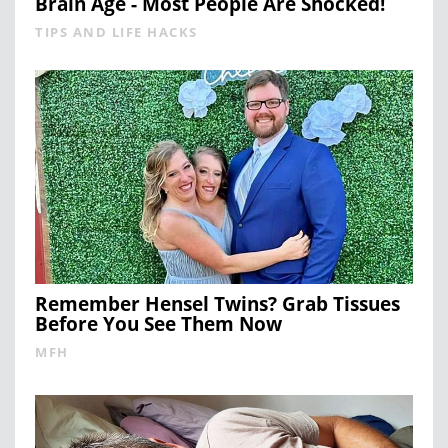
Brain Age - Most People Are Shocked!
TIPS AND LIFE HACKS
Remember Hensel Twins? Grab Tissues
Before You See Them Now
MFH