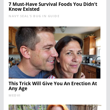
7 Must-Have Survival Foods You Didn't
Know Existed
NAVY SEAL'S BUG IN GUIDE
This Trick Will Give You An Erection At
Any Age
MEDVI