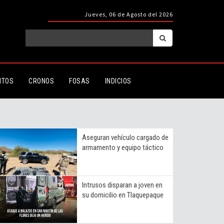
Jueves, 06 de Agosto del 2026
ITOS
CRONOS
FOSAS
INDICIOS
Aseguran vehículo cargado de
armamento y equipo táctico
Intrusos disparan a joven en
su domicilio en Tlaquepaque