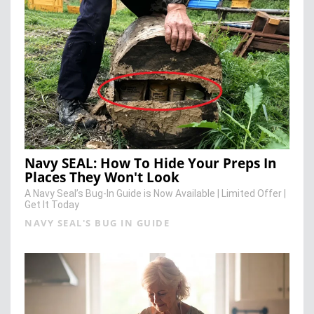
Navy SEAL: How To Hide Your Preps In
Places They Won't Look
A Navy Seal’s Bug-In Guide is Now Available | Limited Offer |
Get It Today
NAVY SEAL'S BUG IN GUIDE