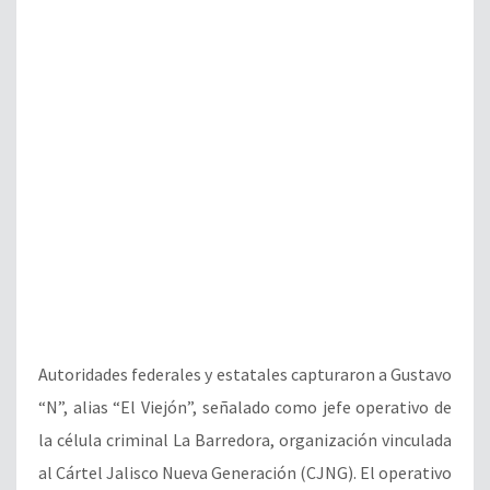
Autoridades federales y estatales capturaron a Gustavo
“N”, alias “El Viejón”, señalado como jefe operativo de
la célula criminal La Barredora, organización vinculada
al Cártel Jalisco Nueva Generación (CJNG). El operativo
se llevó a cabo en un domicilio del fraccionamiento
Senderos de Monte Verde, en Tlajomulco. De acuerdo
con el gabinete de seguridad federal, “El […]
LEER NOTA