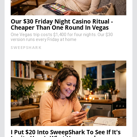
Our $30 Friday Night Casino Ritual -
Cheaper Than One Round In Vegas
One Vegas trip costs $1,400 for four nights. Our $30
version runs every Friday at home
SWEEPSHARK
I Put $20 Into SweepShark To See If It's