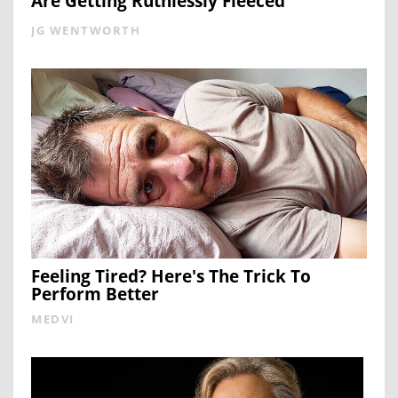
Are Getting Ruthlessly Fleeced
JG WENTWORTH
Feeling Tired? Here's The Trick To
Perform Better
MEDVI