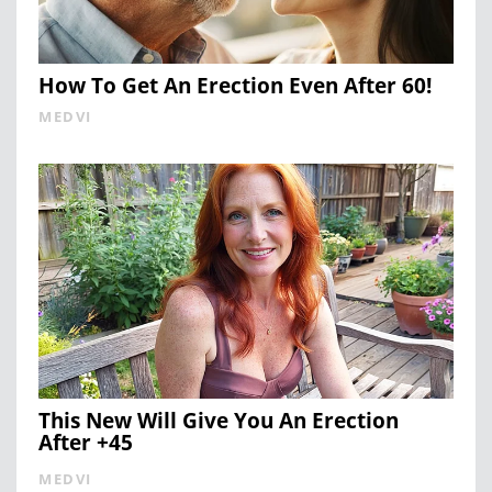
How To Get An Erection Even After 60!
MEDVI
This New Will Give You An Erection
After +45
MEDVI