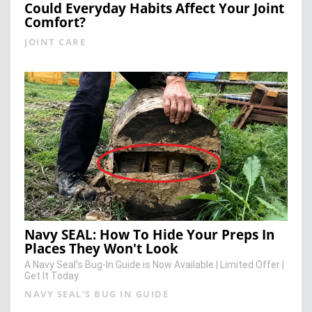
Could Everyday Habits Affect Your Joint
Comfort?
JOINT CARE
Navy SEAL: How To Hide Your Preps In
Places They Won't Look
A Navy Seal’s Bug-In Guide is Now Available | Limited Offer |
Get It Today
NAVY SEAL'S BUG IN GUIDE