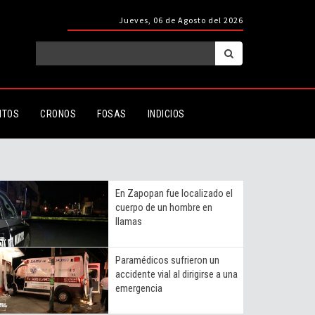
Jueves, 06 de Agosto del 2026
ITOS
CRONOS
FOSAS
INDICIOS
En Zapopan fue localizado el
cuerpo de un hombre en
llamas
Paramédicos sufrieron un
accidente vial al dirigirse a una
emergencia