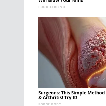
Will Blow Your Mind
FOODIEFRIEND
Surgeons: This Simple Method 
& Arthritis! Try It!
FORGE BODY