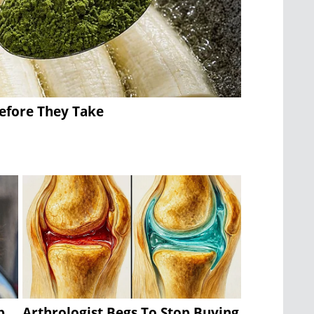
Before They Take
b
Arthrologist Begs To Stop Buying