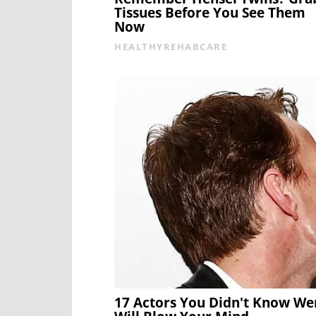
Tissues Before You See Them
Now
HEALTHYREHABCARE
17 Actors You Didn't Know W