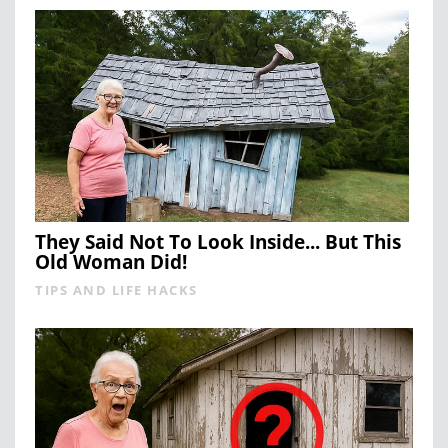
They Said Not To Look Inside... But This
Old Woman Did!
TIPS AND LIFE HACKS