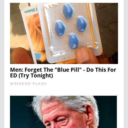
Men: Forget The "Blue Pill" - Do This For
ED (Try Tonight)
WEEKEND PLANS