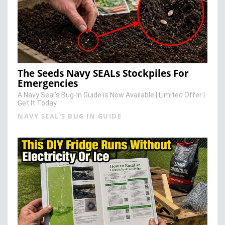
The Seeds Navy SEALs Stockpiles For
Emergencies
A Navy Seal’s Bug-In Guide is Now Available | Limited Offer |
Get It Today
NAVY SEAL'S BUG IN GUIDE