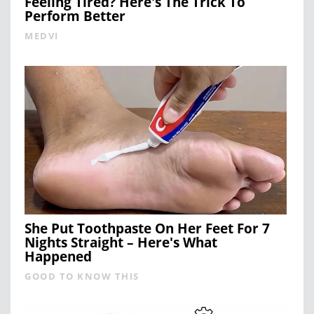
Feeling Tired? Here's The Trick To
Perform Better
MEDVI
She Put Toothpaste On Her Feet For 7
Nights Straight – Here's What
Happened
GOOD TO KNOW THIS