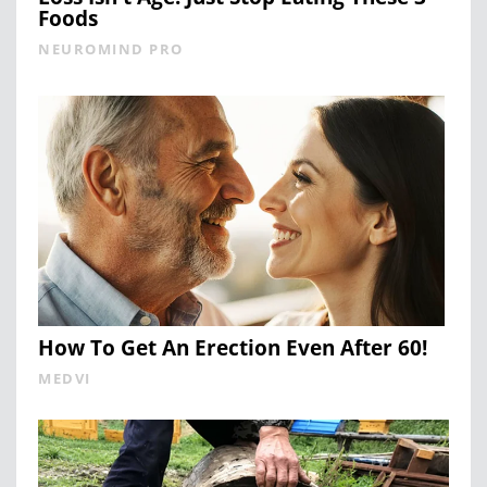
Foods
NEUROMIND PRO
How To Get An Erection Even After 60!
MEDVI