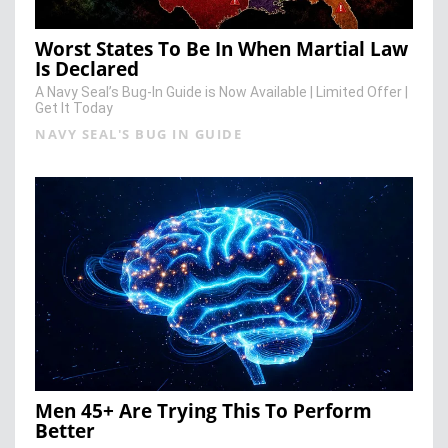
Worst States To Be In When Martial Law
Is Declared
A Navy Seal’s Bug-In Guide is Now Available | Limited Offer |
Get It Today
NAVY SEAL'S BUG IN GUIDE
Men 45+ Are Trying This To Perform
Better