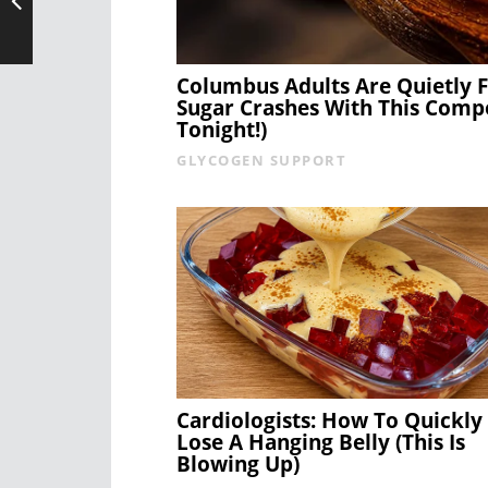
Columbus Adults Are Quietly F
Sugar Crashes With This Comp
Tonight!)
GLYCOGEN SUPPORT
Cardiologists: How To Quickly
Lose A Hanging Belly (This Is
Blowing Up)