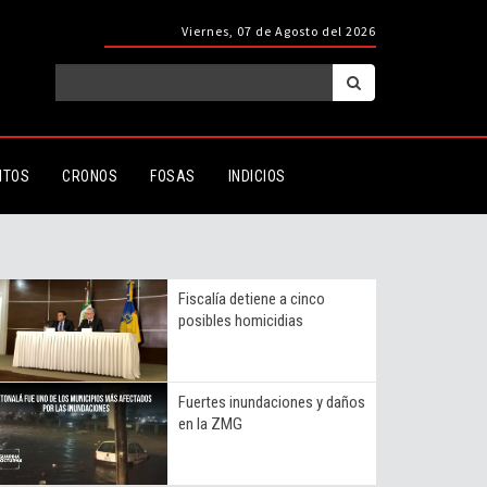
Viernes, 07 de Agosto del 2026
ITOS
CRONOS
FOSAS
INDICIOS
Fiscalía detiene a cinco
posibles homicidias
Fuertes inundaciones y daños
en la ZMG