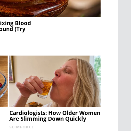
ixing Blood
ound (Try
Cardiologists: How Older Women
Are Slimming Down Quickly
SLIMFORCE