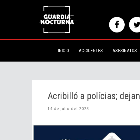
Acribilló a polícias; dejando a 
INICIO
ACCIDENTES
ASESINATOS
Acribilló a polícias; dej
14 de julio del 2023