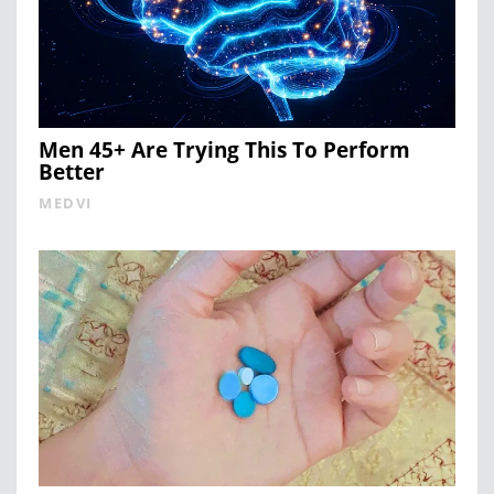
Men 45+ Are Trying This To Perform
Better
MEDVI