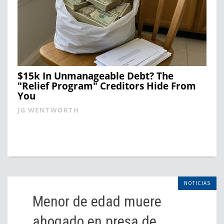
$15k In Unmanageable Debt? The
"Relief Program" Creditors Hide From
You
JG WENTWORTH
NOTICIAS
Menor de edad muere
ahogado en presa de