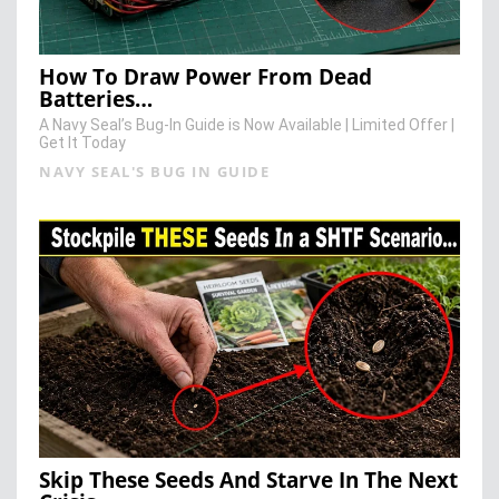
How To Draw Power From Dead
Batteries…
A Navy Seal’s Bug-In Guide is Now Available | Limited Offer |
Get It Today
NAVY SEAL'S BUG IN GUIDE
Skip These Seeds And Starve In The Next