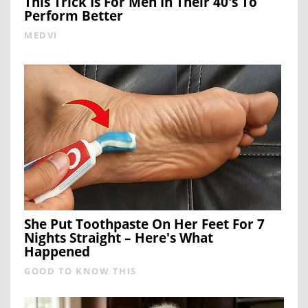
This Trick Is For Men In Their 40's To
Perform Better
MEDVI
She Put Toothpaste On Her Feet For 7
Nights Straight – Here's What
Happened
GOOD TO KNOW THIS