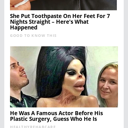
She Put Toothpaste On Her Feet For 7
Nights Straight – Here's What
Happened
GOOD TO KNOW THIS
He Was A Famous Actor Before His
Plastic Surgery, Guess Who He Is
HEALTHYREHABCARE