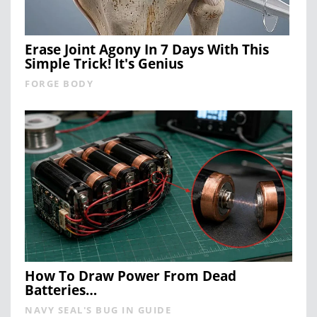
Erase Joint Agony In 7 Days With This
Simple Trick! It's Genius
FORGE BODY
How To Draw Power From Dead
Batteries…
NAVY SEAL'S BUG IN GUIDE