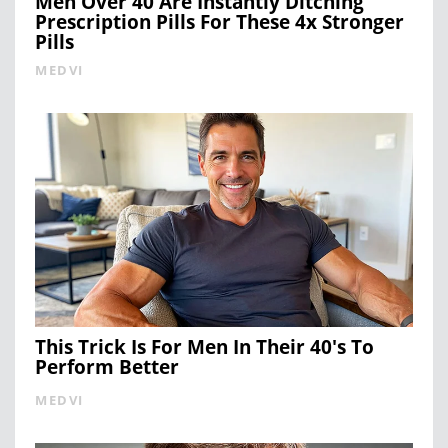
Men Over 40 Are Instantly Ditching
Prescription Pills For These 4x Stronger
Pills
MEDVI
This Trick Is For Men In Their 40's To
Perform Better
MEDVI