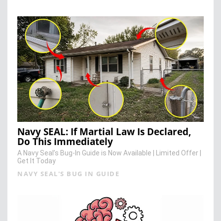
Navy SEAL: If Martial Law Is Declared,
Do This Immediately
A Navy Seal’s Bug-In Guide is Now Available | Limited Offer |
Get It Today
NAVY SEAL'S BUG IN GUIDE