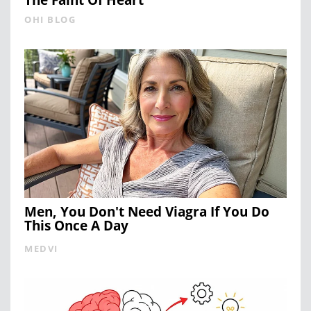
The Faint Of Heart
OHI BLOG
Men, You Don't Need Viagra If You Do
This Once A Day
MEDVI