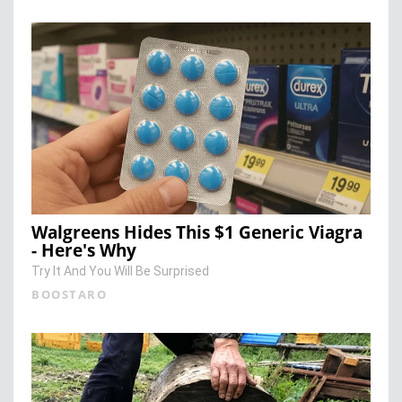
Walgreens Hides This $1 Generic Viagra
- Here's Why
Try It And You Will Be Surprised
BOOSTARO