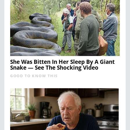
She Was Bitten In Her Sleep By A Giant
Snake — See The Shocking Video
GOOD TO KNOW THIS