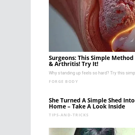
Surgeons: This Simple Method 
& Arthritis! Try It!
Why standing up feels so hard? Try this sim
FORGE BODY
She Turned A Simple Shed Int
Home – Take A Look Inside
TIPS-AND-TRICKS