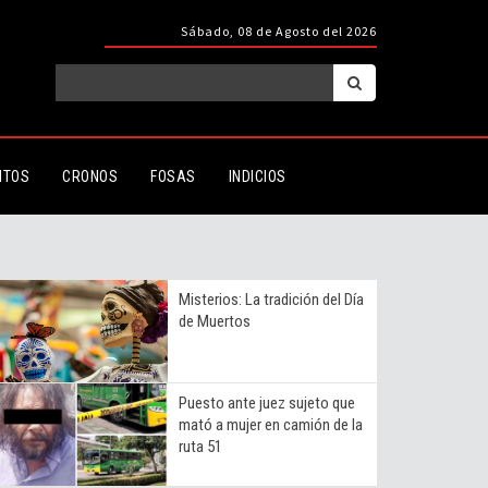
Sábado, 08 de Agosto del 2026
ITOS
CRONOS
FOSAS
INDICIOS
Misterios: La tradición del Día
de Muertos
Puesto ante juez sujeto que
mató a mujer en camión de la
ruta 51