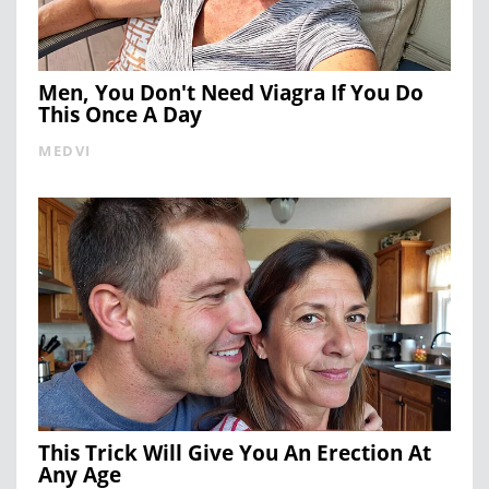
Men, You Don't Need Viagra If You Do
This Once A Day
MEDVI
This Trick Will Give You An Erection At
Any Age