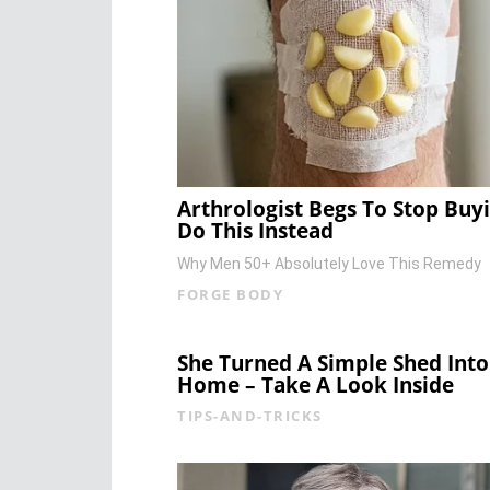
Arthrologist Begs To Stop Buy
Do This Instead
Why Men 50+ Absolutely Love This Remedy
FORGE BODY
She Turned A Simple Shed Int
Home – Take A Look Inside
TIPS-AND-TRICKS