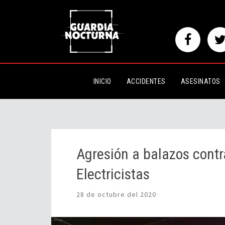
Agresión a balazos contra un ho
INICIO
ACCIDENTES
ASESINATOS
Agresión a balazos contr
Electricistas
28 de octubre del 2020