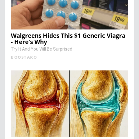
Walgreens Hides This $1 Generic Viagra
- Here's Why
Try It And You Will Be Surprised
BOOSTARO