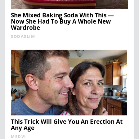
She Mixed Baking Soda With This —
Now She Had To Buy A Whole New
Wardrobe
SODASLIM
This Trick Will Give You An Erection At
Any Age
MEDVI