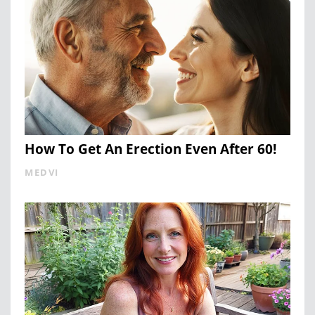
How To Get An Erection Even After 60!
MEDVI