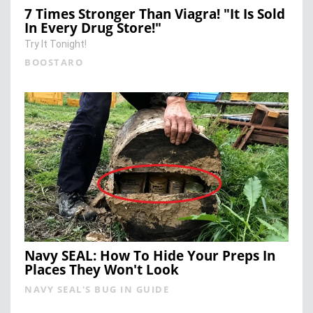
7 Times Stronger Than Viagra! "It Is Sold
In Every Drug Store!"
Try It Tonight!
BOOSTARO
Navy SEAL: How To Hide Your Preps In
Places They Won't Look
NAVY SEAL'S BUG IN GUIDE