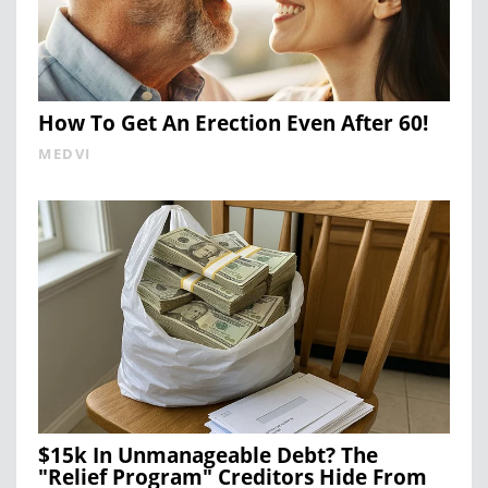
How To Get An Erection Even After 60!
MEDVI
$15k In Unmanageable Debt? The
"Relief Program" Creditors Hide From