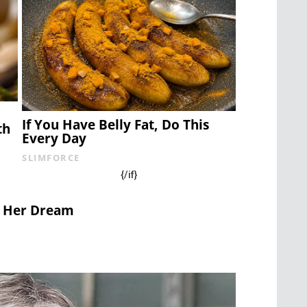
If You Have Belly Fat, Do This
th
Every Day
SLIMFORCE
{/if}
o Her Dream