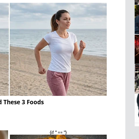
d These 3 Foods
{if '' == ''}