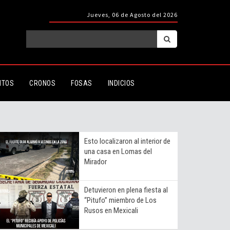
Jueves, 06 de Agosto del 2026
ITOS
CRONOS
FOSAS
INDICIOS
Esto localizaron al interior de
una casa en Lomas del
Mirador
Detuvieron en plena fiesta al
“Pitufo” miembro de Los
Rusos en Mexicali