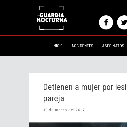
Detienen a mujer por lesionar c
INICIO
ACCIDENTES
ASESINATOS
Detienen a mujer por les
pareja
30 de marzo del 2017