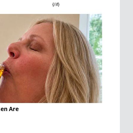
{/if}
men Are