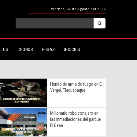
Viernes, 07 de Agosto del 2026
ITOS
CRONOS
FOSAS
INDICIOS
Herido de arma de fuego en El
Vergel, Tlaquepaque
Millonario robo conejero en
las inmediaciones del parque
El Dean