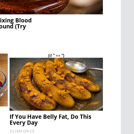
ixing Blood
ound (Try
{if '' == ''}
If You Have Belly Fat, Do This
Every Day
SLIMFORCE